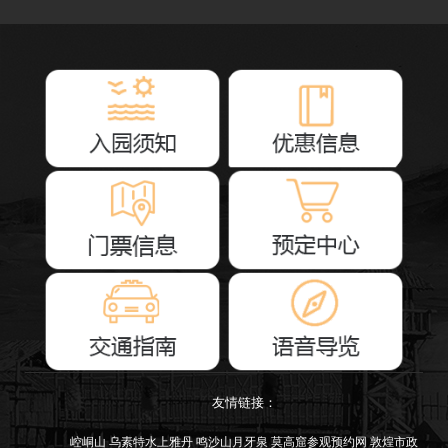
友情链接：
崆峒山
乌素特水上雅丹
鸣沙山月牙泉
莫高窟参观预约网
敦煌市政