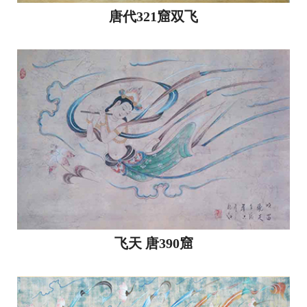
唐代321窟双飞
飞天 唐390窟