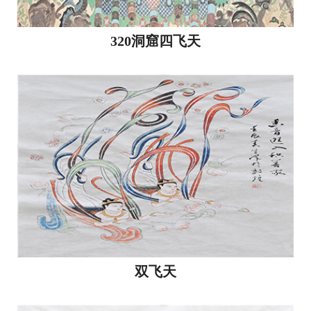
320洞窟四飞天
双飞天