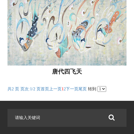
唐代四飞天
共2 页 页次:1/2 页
首页
上一页
1
2
下一页
尾页
转到