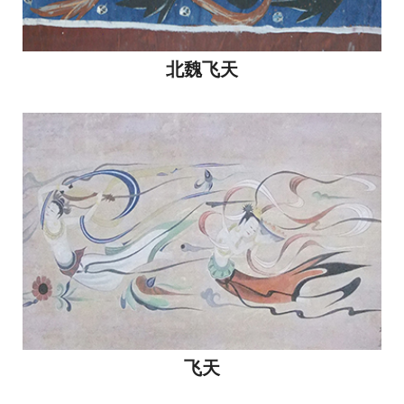
北魏飞天
飞天