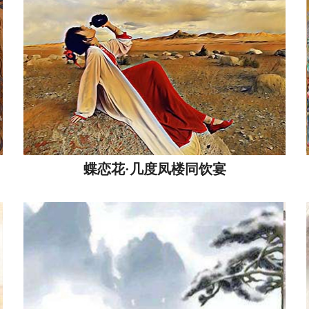
蝶恋花·几度凤楼同饮宴