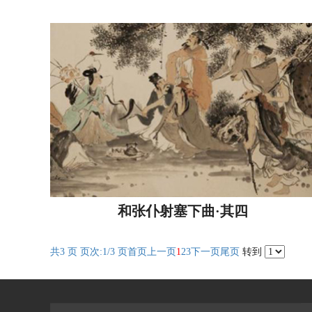
和张仆射塞下曲·其四
共3 页 页次:1/3 页
首页
上一页
1
2
3
下一页
尾页
转到