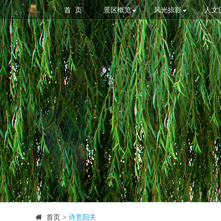
首 页
景区概览
风光掠影
人文
首页
>
诗意阳关