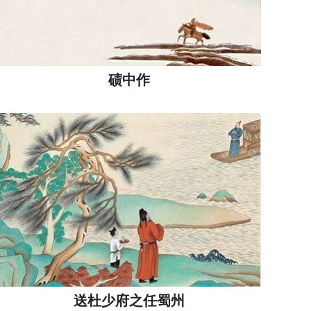
碛中作
送杜少府之任蜀州