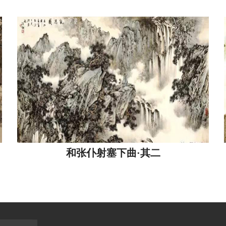
和张仆射塞下曲·其二