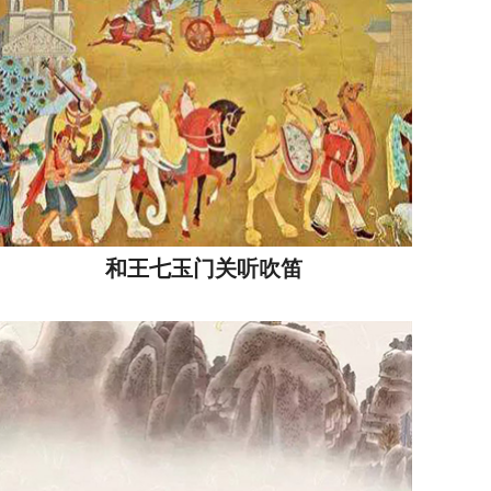
和王七玉门关听吹笛