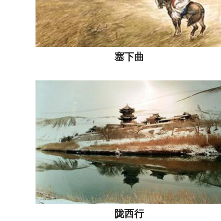
塞下曲
陇西行